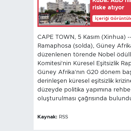
Küba: ABD'nin
riske atıyor
İçeriği Görüntü
CAPE TOWN, 5 Kasım (Xinhua) --
Ramaphosa (solda), Güney Afrik
düzenlenen törende Nobel ödüll
Komitesi'nin Küresel Eşitsizlik Ra
Güney Afrika'nın G20 dönem başk
derinleşen küresel eşitsizlik krizi
düzeyde politika yapımına rehberl
oluşturulması çağrısında bulund
Kaynak:
RSS