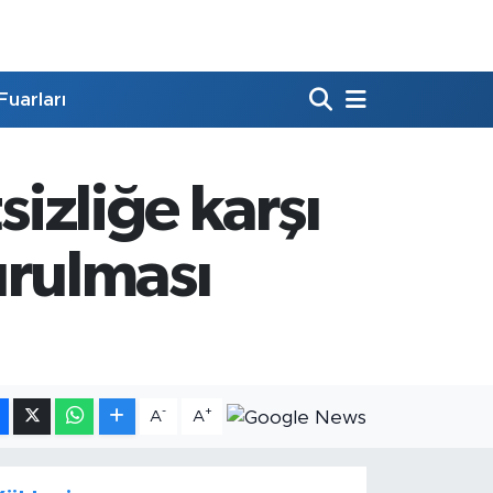
Fuarları
sizliğe karşı
turulması
-
+
A
A