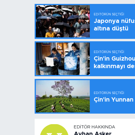
EDITÖRÜN SEÇTIĞI
Japonya nüfus
altına düştü
EDITÖRÜN SEÇTIĞI
Çin'in Guizhou
kalkınmayı de
EDITÖRÜN SEÇTIĞI
Çin'in Yunnan
EDITÖR HAKKINDA
Ayhan Asker