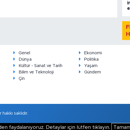
i
e
F
H
Genel
Ekonomi
Dünya
Politika
Kültür - Sanat ve Tarih
Yaşam
Bilim ve Teknoloji
Gündem
Çin
hakkı saklıdır.
en faydalanıyoruz. Detaylar için lütfen tıklayın.
Tama