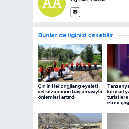
Bunlar da ilginizi çekebilir
Çin'in Heilongjiang eyaleti
Tanzanya
sel sezonunun başlamasıyla
küresel y
önlemleri artırdı
turistlere
etme çağr