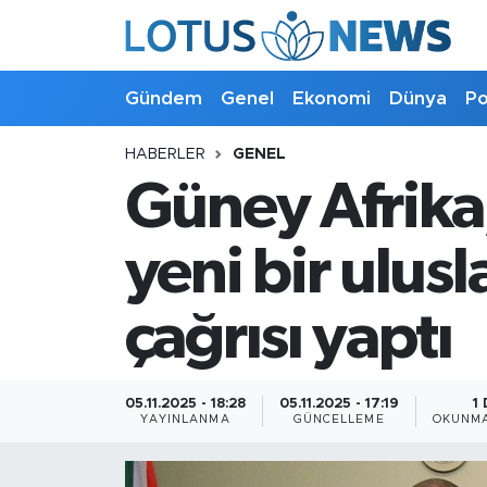
Genel
Gündem
Genel
Ekonomi
Dünya
Po
Ekonomi
HABERLER
GENEL
Güney Afrika,
Dünya
Politika
yeni bir ulusl
Kültür - Sanat ve Tarih
çağrısı yaptı
Yaşam
05.11.2025 - 18:28
05.11.2025 - 17:19
1
Bilim ve Teknoloji
YAYINLANMA
GÜNCELLEME
OKUNMA
Çin Fuarları