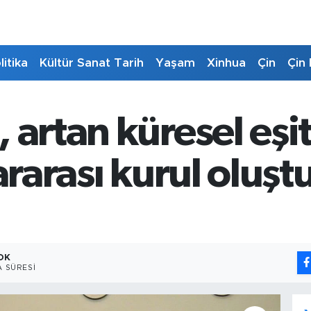
litika
Kültür Sanat Tarih
Yaşam
Xinhua
Çin
Çin 
 artan küresel eşit
ararası kurul oluş
 DK
 SÜRESI