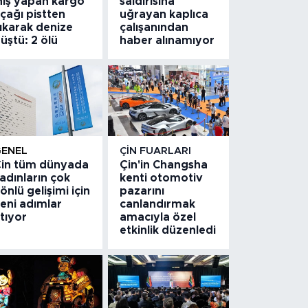
niş yapan kargo
saldırısına
çağı pistten
uğrayan kaplıca
ıkarak denize
çalışanından
üştü: 2 ölü
haber alınamıyor
GENEL
ÇIN FUARLARI
in tüm dünyada
Çin'in Changsha
adınların çok
kenti otomotiv
önlü gelişimi için
pazarını
eni adımlar
canlandırmak
tıyor
amacıyla özel
etkinlik düzenledi