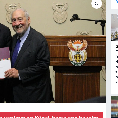
Y
E
ü
d
m
s
n
k