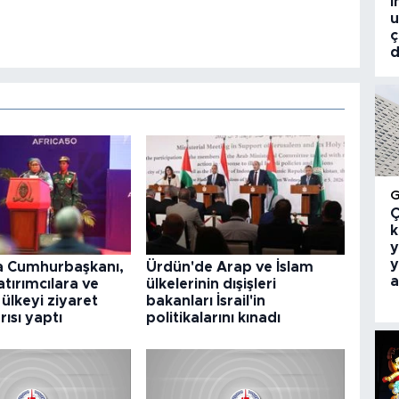
i
u
ç
d
Ç
k
y
y
 Cumhurbaşkanı,
Ürdün'de Arap ve İslam
a
atırımcılara ve
ülkelerinin dışişleri
 ülkeyi ziyaret
bakanları İsrail'in
ısı yaptı
politikalarını kınadı