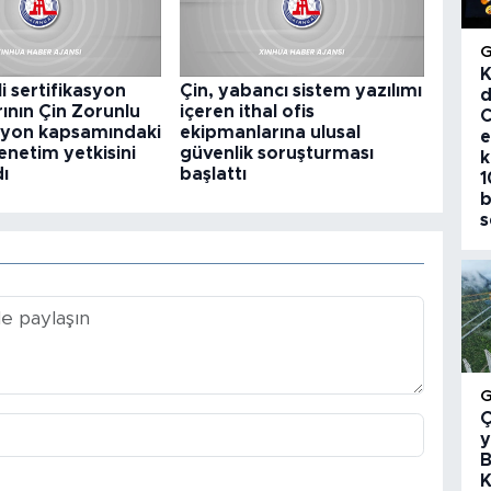
K
li sertifikasyon
Çin, yabancı sistem yazılımı
d
rının Çin Zorunlu
içeren ithal ofis
C
asyon kapsamındaki
ekipmanlarına ulusal
e
enetim yetkisini
güvenlik soruşturması
k
dı
başlattı
1
b
s
Ç
y
B
K