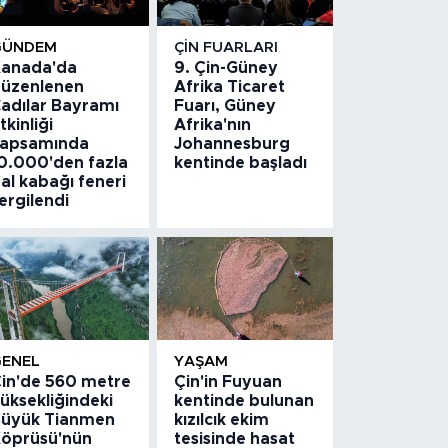
GÜNDEM
ÇIN FUARLARI
anada'da
9. Çin-Güney
üzenlenen
Afrika Ticaret
adılar Bayramı
Fuarı, Güney
tkinliği
Afrika'nın
apsamında
Johannesburg
0.000'den fazla
kentinde başladı
al kabağı feneri
ergilendi
GENEL
YAŞAM
in'de 560 metre
Çin'in Fuyuan
üksekliğindeki
kentinde bulunan
üyük Tianmen
kızılcık ekim
öprüsü'nün
tesisinde hasat