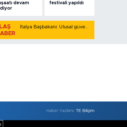
nşaatı devam
festivali yapıldı
diyor
LAŞ
İtalya Başbakanı: Ulusal güvenliği korumak için İspanya ile Schengen kapsamındaki serbest dolaşımı askıya alıyoruz
ABER
Haber Yazılımı:
TE Bilişim
m