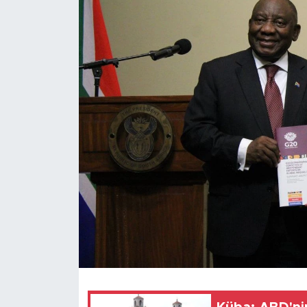
Gündem
Video
Sağlık
Foto Haber
Xinhua
Xinhua Türkiye
Seyahat