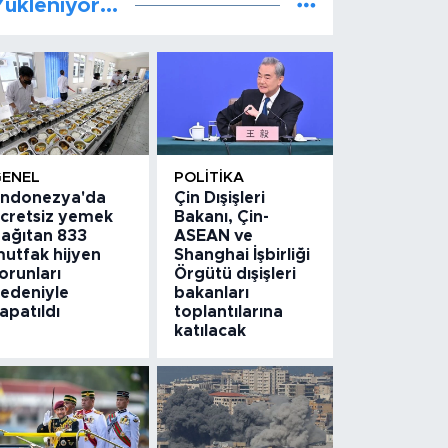
ükleniyor...
GENEL
POLITIKA
ndonezya'da
Çin Dışişleri
cretsiz yemek
Bakanı, Çin-
ağıtan 833
ASEAN ve
utfak hijyen
Shanghai İşbirliği
orunları
Örgütü dışişleri
edeniyle
bakanları
apatıldı
toplantılarına
katılacak