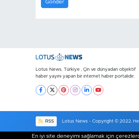
Gönder
Lotus News, Türkiye , Çin ve dünyadan objektif
haber yayını yapan bir internet haber portalıdır.
RSS
Lotus News - Copyright © 2022. Her 
En iyi site deneyimi sağlamak için çerezlerd