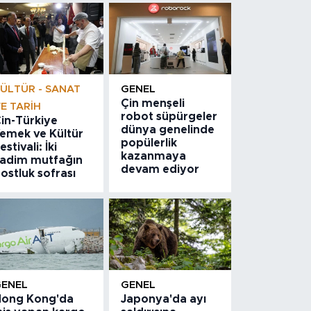
ÜLTÜR - SANAT
GENEL
Çin menşeli
E TARIH
robot süpürgeler
in-Türkiye
dünya genelinde
emek ve Kültür
popülerlik
estivali: İki
kazanmaya
adim mutfağın
devam ediyor
ostluk sofrası
GENEL
GENEL
ong Kong'da
Japonya'da ayı