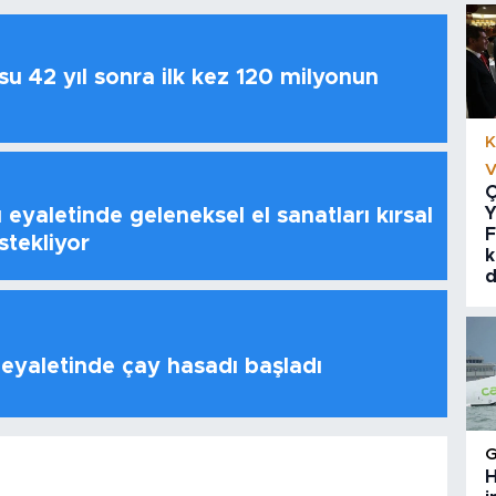
u 42 yıl sonra ilk kez 120 milyonun
K
V
Ç
 eyaletinde geleneksel el sanatları kırsal
Y
F
stekliyor
k
d
 eyaletinde çay hasadı başladı
H