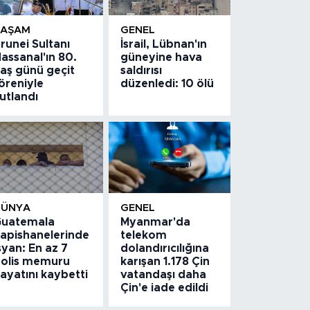
YAŞAM
GENEL
runei Sultanı
İsrail, Lübnan'ın
assanal'ın 80.
güneyine hava
aş günü geçit
saldırısı
öreniyle
düzenledi: 10 ölü
utlandı
DÜNYA
GENEL
uatemala
Myanmar'da
apishanelerinde
telekom
syan: En az 7
dolandırıcılığına
olis memuru
karışan 1.178 Çin
ayatını kaybetti
vatandaşı daha
Çin'e iade edildi