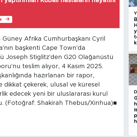
 yaptırımları Kübalı hastaların hayatını
B
le
H
y
t
 Güney Afrika Cumhurbaşkanı Cyril
k
a'nın başkenti Cape Town'da
ü Joseph Stiglitz'den G20 Olağanüstü
poru'nu teslim alıyor, 4 Kasım 2025.
anlığında hazırlanan bir rapor,
ne dikkat çekerek, ulusal ve küresel
ik edecek yeni bir uluslararası kurul
G
u. (Fotoğraf: Shakirah Thebus/Xinhua)■
h
i
p
h