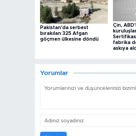
Çin, ABD'
Pakistan'da serbest
kuruluşla
bırakılan 325 Afgan
Sertifik
göçmen ülkesine döndü
fabrika d
askıya al
Yorumlar