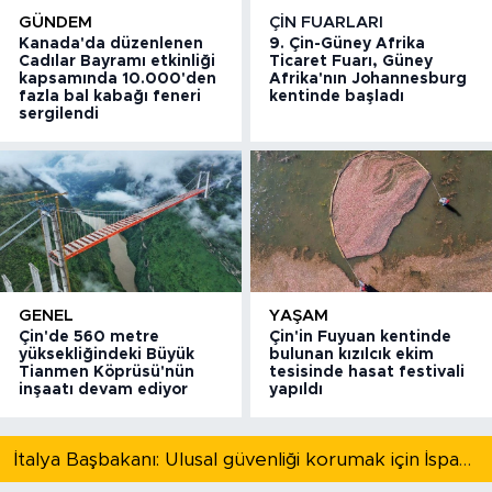
GÜNDEM
ÇIN FUARLARI
Kanada'da düzenlenen
9. Çin-Güney Afrika
Cadılar Bayramı etkinliği
Ticaret Fuarı, Güney
kapsamında 10.000'den
Afrika'nın Johannesburg
fazla bal kabağı feneri
kentinde başladı
sergilendi
GENEL
YAŞAM
Çin'de 560 metre
Çin'in Fuyuan kentinde
yüksekliğindeki Büyük
bulunan kızılcık ekim
Tianmen Köprüsü'nün
tesisinde hasat festivali
inşaatı devam ediyor
yapıldı
İtalya Başbakanı: Ulusal güvenliği korumak için İspanya ile Schengen kapsamındaki serbest dolaşımı askıya alıyoruz