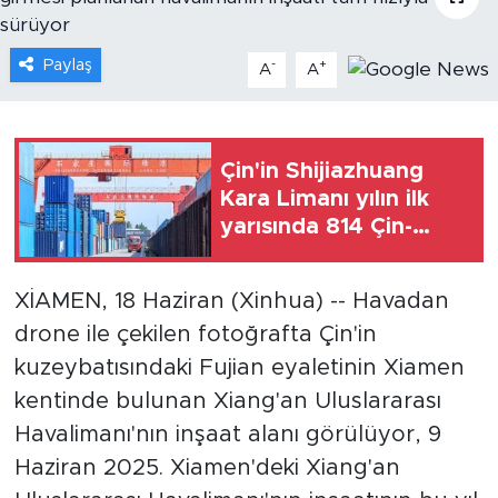
Gündem
Paylaş
-
+
A
A
Video
Sağlık
Çin'in Shijiazhuang
Kara Limanı yılın ilk
Foto Haber
yarısında 814 Çin-
Avrupa ve Çin-Orta
Xinhua
Asya yük treni
XİAMEN, 18 Haziran (Xinhua) -- Havadan
seferine hizmet verdi
Xinhua Türkiye
drone ile çekilen fotoğrafta Çin'in
kuzeybatısındaki Fujian eyaletinin Xiamen
Seyahat
kentinde bulunan Xiang'an Uluslararası
Havalimanı'nın inşaat alanı görülüyor, 9
Haziran 2025. Xiamen'deki Xiang'an