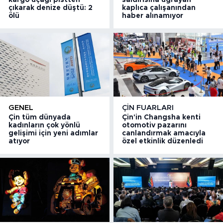
kargo uçağı pistten
saldırısına uğrayan
çıkarak denize düştü: 2
kaplıca çalışanından
ölü
haber alınamıyor
GENEL
ÇIN FUARLARI
Çin tüm dünyada
Çin'in Changsha kenti
kadınların çok yönlü
otomotiv pazarını
gelişimi için yeni adımlar
canlandırmak amacıyla
atıyor
özel etkinlik düzenledi