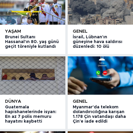
YAŞAM
GENEL
Brunei Sultanı
İsrail, Lübnan'ın
Hassanal'ın 80. yaş günü
güneyine hava saldırısı
geçit töreniyle kutlandı
düzenledi: 10 ölü
DÜNYA
GENEL
Guatemala
Myanmar'da telekom
hapishanelerinde isyan:
dolandırıcılığına karışan
En az 7 polis memuru
1.178 Çin vatandaşı daha
hayatını kaybetti
Çin'e iade edildi