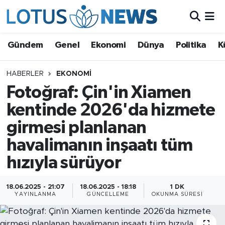
Genel
Gündem
Genel
Ekonomi
Dünya
Politika
K
Ekonomi
HABERLER
EKONOMI
Fotoğraf: Çin'in Xiamen
Dünya
kentinde 2026'da hizmete
Politika
girmesi planlanan
Kültür - Sanat ve Tarih
havalimanın inşaatı tüm
hızıyla sürüyor
Yaşam
18.06.2025 - 21:07
18.06.2025 - 18:18
1 DK
Bilim ve Teknoloji
YAYINLANMA
GÜNCELLEME
OKUNMA SÜRESI
Çin Fuarları