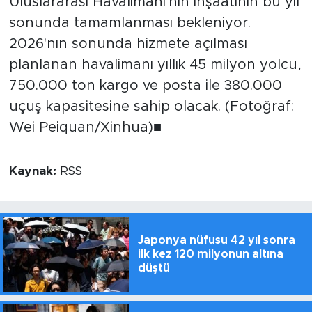
Uluslararası Havalimanı'nın inşaatının bu yıl
sonunda tamamlanması bekleniyor.
2026'nın sonunda hizmete açılması
planlanan havalimanı yıllık 45 milyon yolcu,
750.000 ton kargo ve posta ile 380.000
uçuş kapasitesine sahip olacak. (Fotoğraf:
Wei Peiquan/Xinhua)■
Kaynak:
RSS
Japonya nüfusu 42 yıl sonra
ilk kez 120 milyonun altına
düştü