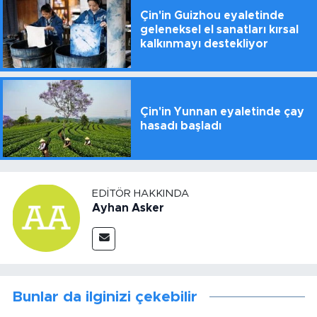
Çin'in Guizhou eyaletinde
geleneksel el sanatları kırsal
kalkınmayı destekliyor
Çin'in Yunnan eyaletinde çay
hasadı başladı
EDITÖR HAKKINDA
Ayhan Asker
Bunlar da ilginizi çekebilir