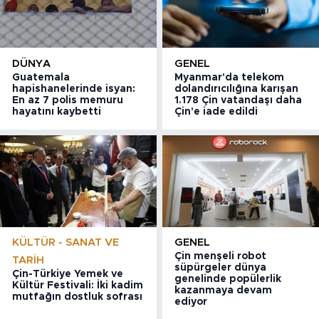
DÜNYA
GENEL
Guatemala
Myanmar'da telekom
hapishanelerinde isyan:
dolandırıcılığına karışan
En az 7 polis memuru
1.178 Çin vatandaşı daha
hayatını kaybetti
Çin'e iade edildi
KÜLTÜR - SANAT VE
GENEL
Çin menşeli robot
TARIH
süpürgeler dünya
Çin-Türkiye Yemek ve
genelinde popülerlik
Kültür Festivali: İki kadim
kazanmaya devam
mutfağın dostluk sofrası
ediyor