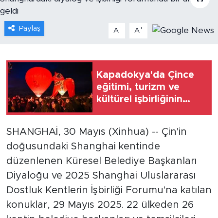
Gündem
Paylaş
-
+
A
A
Video
Sağlık
Kapadokya'da Çince
eğitimi, turizm ve
Foto Haber
kültürel işbirliğinin
katkısıyla öne çıkıyor
Xinhua
SHANGHAİ, 30 Mayıs (Xinhua) -- Çin'in
Xinhua Türkiye
doğusundaki Shanghai kentinde
düzenlenen Küresel Belediye Başkanları
Seyahat
Diyaloğu ve 2025 Shanghai Uluslararası
Dostluk Kentlerin İşbirliği Forumu'na katılan
konuklar, 29 Mayıs 2025. 22 ülkeden 26