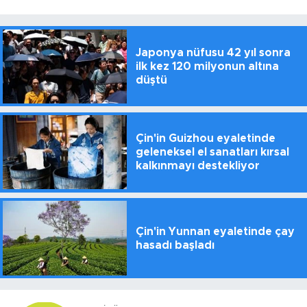
Japonya nüfusu 42 yıl sonra
ilk kez 120 milyonun altına
düştü
Çin'in Guizhou eyaletinde
geleneksel el sanatları kırsal
kalkınmayı destekliyor
Çin'in Yunnan eyaletinde çay
hasadı başladı