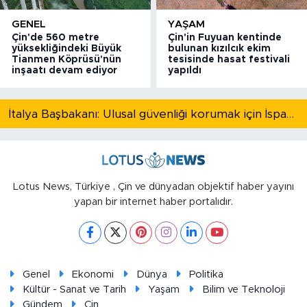
GENEL
YAŞAM
Çin'de 560 metre
Çin'in Fuyuan kentinde
yüksekliğindeki Büyük
bulunan kızılcık ekim
Tianmen Köprüsü'nün
tesisinde hasat festivali
inşaatı devam ediyor
yapıldı
İtalya Başbakanı: Ulusal güvenliği korumak için İspanya ile Schengen kapsamındaki serbest dolaşımı askıya alıyoruz
Lotus News, Türkiye , Çin ve dünyadan objektif haber yayını
yapan bir internet haber portalıdır.
Genel
Ekonomi
Dünya
Politika
Kültür - Sanat ve Tarih
Yaşam
Bilim ve Teknoloji
Gündem
Çin