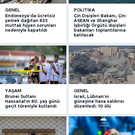
GENEL
POLITIKA
Endonezya'da ücretsiz
Çin Dışişleri Bakanı, Çin-
yemek dağıtan 833
ASEAN ve Shanghai
mutfak hijyen sorunları
İşbirliği Örgütü dışişleri
nedeniyle kapatıldı
bakanları toplantılarına
katılacak
YAŞAM
GENEL
Brunei Sultanı
İsrail, Lübnan'ın
Hassanal'ın 80. yaş günü
güneyine hava saldırısı
geçit töreniyle kutlandı
düzenledi: 10 ölü