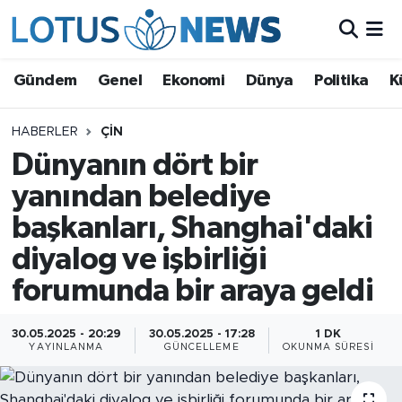
Genel
Gündem
Genel
Ekonomi
Dünya
Politika
K
Ekonomi
HABERLER
ÇIN
Dünyanın dört bir
Dünya
yanından belediye
Politika
başkanları, Shanghai'daki
Kültür - Sanat ve Tarih
diyalog ve işbirliği
forumunda bir araya geldi
Yaşam
30.05.2025 - 20:29
30.05.2025 - 17:28
1 DK
Bilim ve Teknoloji
YAYINLANMA
GÜNCELLEME
OKUNMA SÜRESI
Çin Fuarları