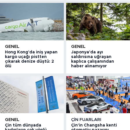
GENEL
GENEL
Hong Kong'da iniş yapan
Japonya'da ayı
kargo uçağı pistten
saldırısına uğrayan
çıkarak denize düştü: 2
kaplıca çalışanından
ölü
haber alınamıyor
GENEL
ÇIN FUARLARI
Çin tüm dünyada
Çin'in Changsha kenti
kadınların çok yönlü
otomotiv pazarını