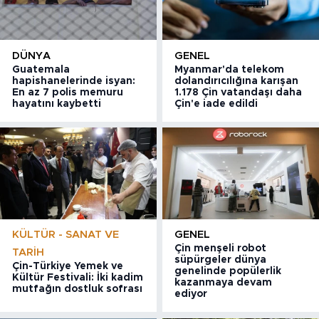
DÜNYA
GENEL
Guatemala
Myanmar'da telekom
hapishanelerinde isyan:
dolandırıcılığına karışan
En az 7 polis memuru
1.178 Çin vatandaşı daha
hayatını kaybetti
Çin'e iade edildi
KÜLTÜR - SANAT VE
GENEL
Çin menşeli robot
TARIH
süpürgeler dünya
Çin-Türkiye Yemek ve
genelinde popülerlik
Kültür Festivali: İki kadim
kazanmaya devam
mutfağın dostluk sofrası
ediyor