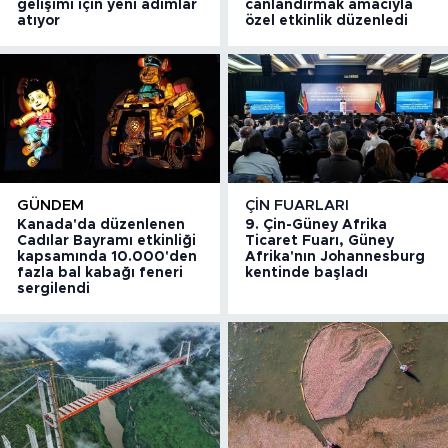
gelişimi için yeni adımlar
canlandırmak amacıyla
atıyor
özel etkinlik düzenledi
GÜNDEM
ÇIN FUARLARI
Kanada'da düzenlenen
9. Çin-Güney Afrika
Cadılar Bayramı etkinliği
Ticaret Fuarı, Güney
kapsamında 10.000'den
Afrika'nın Johannesburg
fazla bal kabağı feneri
kentinde başladı
sergilendi