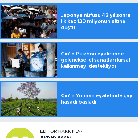
Japonya nüfusu 42 yıl sonra
ilk kez 120 milyonun altına
düştü
Çin'in Guizhou eyaletinde
geleneksel el sanatları kırsal
kalkınmayı destekliyor
Çin'in Yunnan eyaletinde çay
hasadı başladı
EDITÖR HAKKINDA
Ayhan Asker