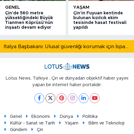
GENEL
YAŞAM
Çin'de 560 metre
Çin'in Fuyuan kentinde
yüksekliğindeki Büyük
bulunan kızılcık ekim
Tianmen Köprüsü'nün
tesisinde hasat festivali
inşaatı devam ediyor
yapıldı
İtalya Başbakanı: Ulusal güvenliği korumak için İspanya ile Schengen kapsamındaki serbest dolaşımı askıya alıyoruz
Lotus News, Türkiye , Çin ve dünyadan objektif haber yayını
yapan bir internet haber portalıdır.
Genel
Ekonomi
Dünya
Politika
Kültür - Sanat ve Tarih
Yaşam
Bilim ve Teknoloji
Gündem
Çin