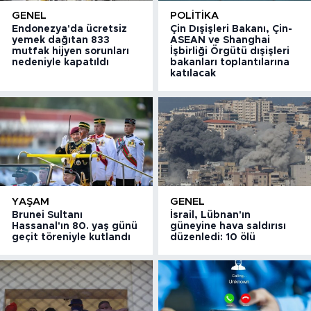
GENEL
POLITIKA
Endonezya'da ücretsiz
Çin Dışişleri Bakanı, Çin-
yemek dağıtan 833
ASEAN ve Shanghai
mutfak hijyen sorunları
İşbirliği Örgütü dışişleri
nedeniyle kapatıldı
bakanları toplantılarına
katılacak
YAŞAM
GENEL
Brunei Sultanı
İsrail, Lübnan'ın
Hassanal'ın 80. yaş günü
güneyine hava saldırısı
geçit töreniyle kutlandı
düzenledi: 10 ölü