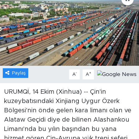
Gündem
Video
Sağlık
Foto Haber
Paylaş
-
+
Xinhua
A
A
Xinhua Türkiye
URUMQİ, 14 Ekim (Xinhua) -- Çin'in
kuzeybatısındaki Xinjiang Uygur Özerk
Seyahat
Bölgesi'nin önde gelen kara limanı olan ve
Alataw Geçidi diye de bilinen Alashankou
Limanı'nda bu yılın başından bu yana
hizmet gören Çin-Avrupa yük treni seferi