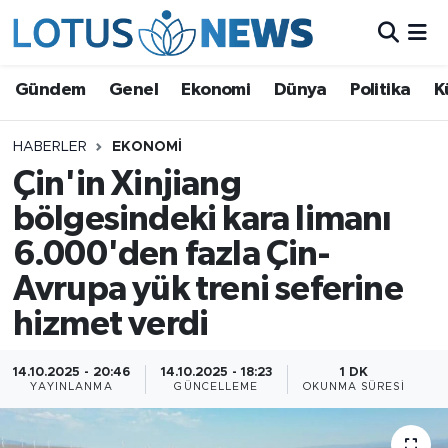
Genel
Gündem
Genel
Ekonomi
Dünya
Politika
K
Ekonomi
HABERLER
EKONOMI
Çin'in Xinjiang
Dünya
bölgesindeki kara limanı
Politika
6.000'den fazla Çin-
Kültür - Sanat ve Tarih
Avrupa yük treni seferine
hizmet verdi
Yaşam
14.10.2025 - 20:46
14.10.2025 - 18:23
1 DK
Bilim ve Teknoloji
YAYINLANMA
GÜNCELLEME
OKUNMA SÜRESI
Çin Fuarları