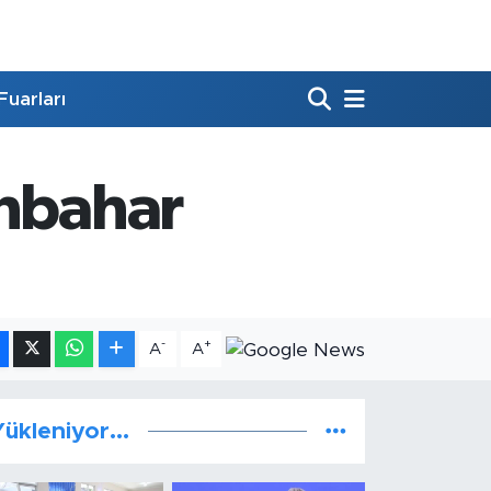
Fuarları
onbahar
-
+
A
A
ükleniyor...