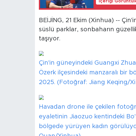
İçeriği Görüntü
BEİJİNG, 21 Ekim (Xinhua) -- Çin'
süslü parklar, sonbaharın güzelli
taşıyor.
Çin'in güneyindeki Guangxi Zhu
Özerk ilçesindeki manzaralı bir b
2025. (Fotoğraf: Jiang Keqing/X
Havadan drone ile çekilen fotoğr
eyaletinin Jiaozuo kentindeki Bo'
bölgede yürüyen kadın görülüyor
Quan/Xinhua)