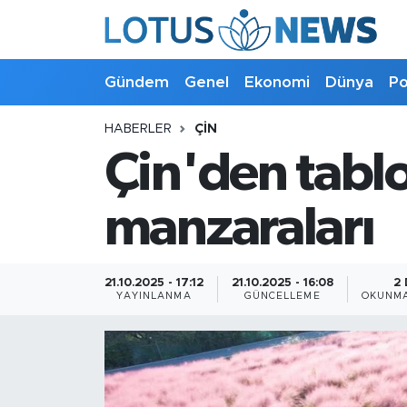
Genel
Gündem
Genel
Ekonomi
Dünya
Po
Ekonomi
HABERLER
ÇIN
Çin'den tabl
Dünya
Politika
manzaraları
Kültür - Sanat ve Tarih
21.10.2025 - 17:12
21.10.2025 - 16:08
2
YAYINLANMA
GÜNCELLEME
OKUNMA
Yaşam
Bilim ve Teknoloji
Çin Fuarları