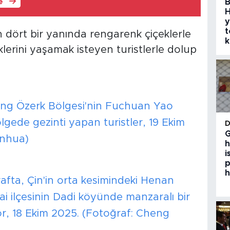
B
le
H
y
t
in dört bir yanında rengarenk çiçeklerle
k
klerini yaşamak isteyen turistlerle dolup
ang Özerk Bölgesi'nin Fuchuan Yao
ölgede gezinti yapan turistler, 19 Ekim
G
inhua)
h
i
p
h
afta, Çin'in orta kesimindeki Henan
ai ilçesinin Dadi köyünde manzaralı bir
, 18 Ekim 2025. (Fotoğraf: Cheng