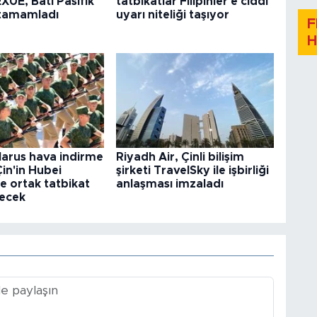
XUE, Batı Pasifik
tatbikatlar Filipinler'e ciddi
 tamamladı
uyarı niteliği taşıyor
F
H
larus hava indirme
Riyadh Air, Çinli bilişim
 Çin'in Hubei
şirketi TravelSky ile işbirliği
e ortak tatbikat
anlaşması imzaladı
ecek