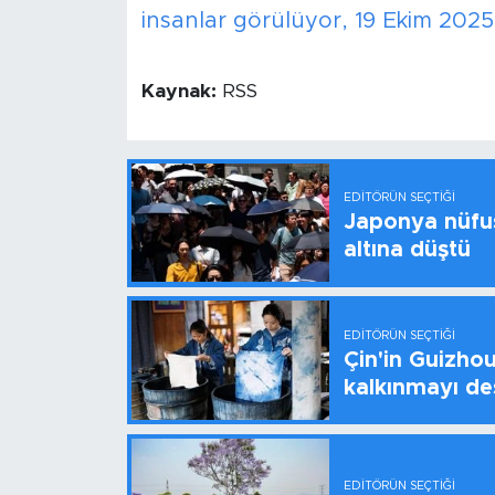
insanlar görülüyor, 19 Ekim 202
Kaynak:
RSS
EDITÖRÜN SEÇTIĞI
Japonya nüfus
altına düştü
EDITÖRÜN SEÇTIĞI
Çin'in Guizhou
kalkınmayı de
EDITÖRÜN SEÇTIĞI