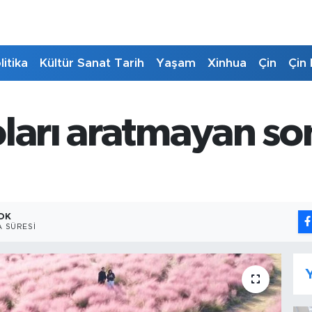
litika
Kültür Sanat Tarih
Yaşam
Xinhua
Çin
Çin 
oları aratmayan s
 DK
 SÜRESI
Y