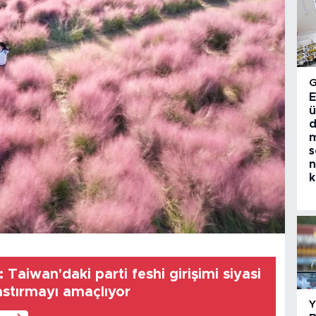
E
ü
d
m
s
n
k
 Taiwan'daki parti feshi girişimi siyasi
astırmayı amaçlıyor