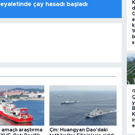
K
 eyaletinde çay hasadı başladı
d
C
e
k
1
b
s
Ç
y
B
K
i
e
k amaçlı araştırma
Çin: Huangyan Dao'daki