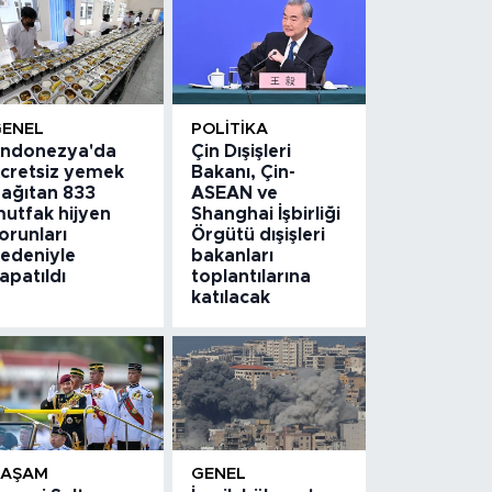
GENEL
POLITIKA
ndonezya'da
Çin Dışişleri
cretsiz yemek
Bakanı, Çin-
ağıtan 833
ASEAN ve
utfak hijyen
Shanghai İşbirliği
orunları
Örgütü dışişleri
edeniyle
bakanları
apatıldı
toplantılarına
katılacak
YAŞAM
GENEL