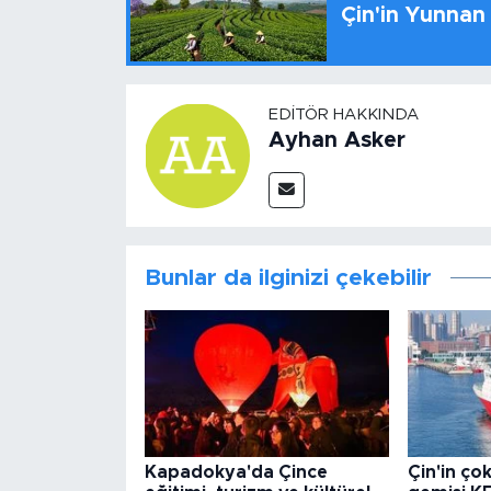
Çin'in Yunnan
EDITÖR HAKKINDA
Ayhan Asker
Bunlar da ilginizi çekebilir
Kapadokya'da Çince
Çin'in ço