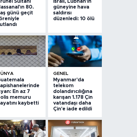
runei Sultanı
İsrail, Lübnan'ın
assanal'ın 80.
güneyine hava
aş günü geçit
saldırısı
öreniyle
düzenledi: 10 ölü
utlandı
DÜNYA
GENEL
uatemala
Myanmar'da
apishanelerinde
telekom
syan: En az 7
dolandırıcılığına
olis memuru
karışan 1.178 Çin
ayatını kaybetti
vatandaşı daha
Çin'e iade edildi