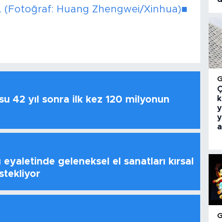
5. (Fotoğraf: Huang Zhengwei/Xinhua)■
Ç
k
u 42 yıl sonra ilk kez 120 milyonun
y
y
a
 eyaletinde geleneksel el sanatları kırsal
stekliyor