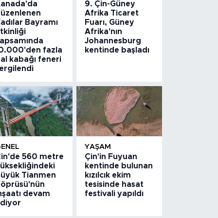
anada'da
9. Çin-Güney
üzenlenen
Afrika Ticaret
adılar Bayramı
Fuarı, Güney
tkinliği
Afrika'nın
apsamında
Johannesburg
0.000'den fazla
kentinde başladı
al kabağı feneri
ergilendi
GENEL
YAŞAM
in'de 560 metre
Çin'in Fuyuan
üksekliğindeki
kentinde bulunan
üyük Tianmen
kızılcık ekim
öprüsü'nün
tesisinde hasat
nşaatı devam
festivali yapıldı
diyor