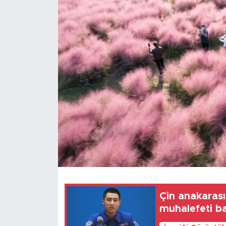
Gündem
Video
Sağlık
Foto Haber
Xinhua
Xinhua Türkiye
Seyahat
Çin anakarası:
muhalefeti b