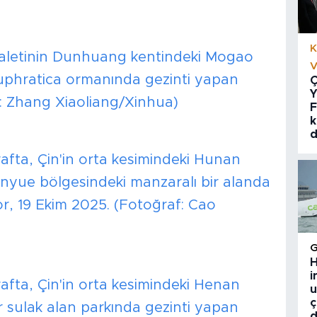
K
yaletinin Dunhuang kentindeki Mogao
V
phratica ormanında gezinti yapan
Ç
Y
f: Zhang Xiaoliang/Xinhua)
F
k
d
afta, Çin'in orta kesimindeki Hunan
nyue bölgesindeki manzaralı bir alanda
r, 19 Ekim 2025. (Fotoğraf: Cao
H
i
afta, Çin'in orta kesimindeki Henan
u
ç
r sulak alan parkında gezinti yapan
d