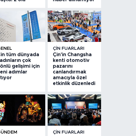
GENEL
ÇIN FUARLARI
in tüm dünyada
Çin'in Changsha
adınların çok
kenti otomotiv
önlü gelişimi için
pazarını
eni adımlar
canlandırmak
tıyor
amacıyla özel
etkinlik düzenledi
GÜNDEM
ÇIN FUARLARI