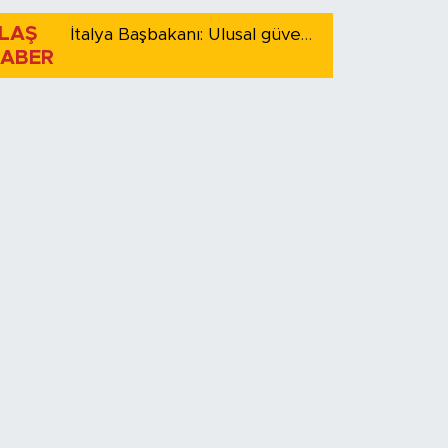
LAŞ
İtalya Başbakanı: Ulusal güvenliği korumak için İspanya ile Schengen kapsamındaki serbest dolaşımı askıya alıyoruz
ABER