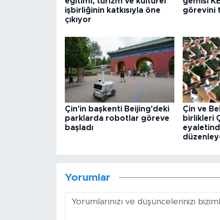
eğitimi, turizm ve kültürel
gemisi KE
işbirliğinin katkısıyla öne
görevini
çıkıyor
Çin'in başkenti Beijing'deki
Çin ve Be
parklarda robotlar göreve
birlikleri
başladı
eyaletind
düzenley
Yorumlar