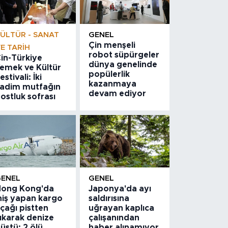
ÜLTÜR - SANAT
GENEL
Çin menşeli
E TARIH
robot süpürgeler
in-Türkiye
dünya genelinde
emek ve Kültür
popülerlik
estivali: İki
kazanmaya
adim mutfağın
devam ediyor
ostluk sofrası
GENEL
GENEL
ong Kong'da
Japonya'da ayı
niş yapan kargo
saldırısına
çağı pistten
uğrayan kaplıca
ıkarak denize
çalışanından
üştü: 2 ölü
haber alınamıyor