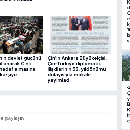
K
d
C
e
k
1
b
s
nin devlet gücünü
Çin'in Ankara Büyükelçisi,
llanarak Çinli
Çin-Türkiye diplomatik
i hedef almasına
ilişkilerinin 55. yıldönümü
 karşıyız
dolayısıyla makale
yayımladı
Ç
y
B
K
i
e