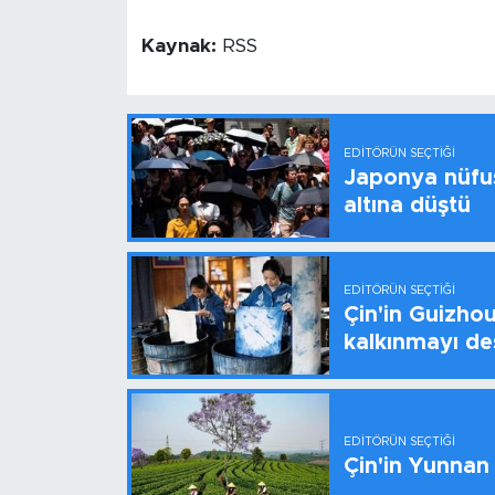
Kaynak:
RSS
EDITÖRÜN SEÇTIĞI
Japonya nüfus
altına düştü
EDITÖRÜN SEÇTIĞI
Çin'in Guizhou
kalkınmayı de
EDITÖRÜN SEÇTIĞI
Çin'in Yunnan