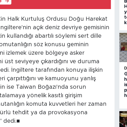
B
le
H
y
t
 Çin Halk Kurtuluş Ordusu Doğu Harekat
k
giltere'nin açık deniz devriye gemisinin
n kullandığı abartılı söylemi sert dille
a komutanlığın söz konusu geminin
i izlemek üzere bölgeye asker
ni üst seviyeye çıkardığını ve duruma
ledi. İngiltere tarafından konuya ilişkin
G
eri çarpıttığını ve kamuoyunu yanlış
h
i
işin ise Taiwan Boğazı'nda sorun
p
talamaya yönelik kasıtlı girişim
h
mutanlığın komuta kuvvetleri her zaman
türlü tehdit ya da provokasyona
" dedi.■