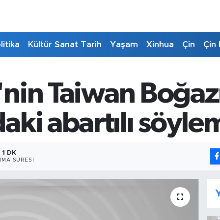
litika
Kültür Sanat Tarih
Yaşam
Xinhua
Çin
Çin 
re'nin Taiwan Boğa
ki abartılı söylem
1 DK
MA SÜRESI
Y