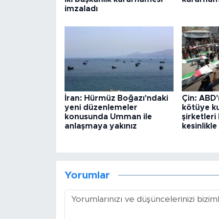
imzaladı
İran: Hürmüz Boğazı'ndaki
Çin: ABD'
yeni düzenlemeler
kötüye ku
konusunda Umman ile
şirketler
anlaşmaya yakınız
kesinlikle
Yorumlar