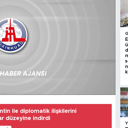
E
ü
d
m
s
n
k
tin ile diplomatik ilişkilerini
r düzeyine indirdi