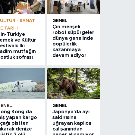
ÜLTÜR - SANAT
GENEL
Çin menşeli
E TARIH
robot süpürgeler
in-Türkiye
dünya genelinde
emek ve Kültür
popülerlik
estivali: İki
kazanmaya
adim mutfağın
devam ediyor
ostluk sofrası
GENEL
GENEL
ong Kong'da
Japonya'da ayı
niş yapan kargo
saldırısına
çağı pistten
uğrayan kaplıca
ıkarak denize
çalışanından
üştü: 2 ölü
haber alınamıyor