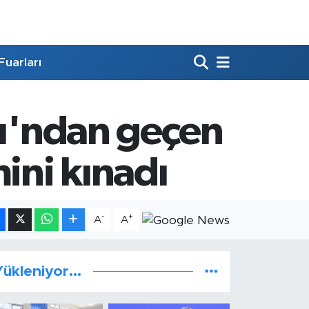
Fuarları
zı'ndan geçen
ini kınadı
-
+
A
A
ükleniyor...