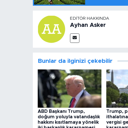
EDITÖR HAKKINDA
Ayhan Asker
Bunlar da ilginizi çekebilir
ABD Başkanı Trump,
Trump, po
doğum yoluyla vatandaşlık
ithalatın
hakkını kısıtlamaya yönelik
vergisi g
iki başkanlık kararnamesi
kararnam