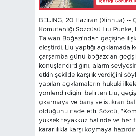
İçeriği Görüntü
BEİJİNG, 20 Haziran (Xinhua) --
Komutanlığı Sözcüsü Liu Runke, İn
Taiwan Boğazı'ndan geçişine ilişki
eleştirdi. Liu yaptığı açıklamad
çarşamba günü boğazdan geçişin
konuşlandırdığını, alarm seviyesi
etkin şekilde karşılık verdiğini söy
yapılan açıklamaların hukuki ilkel
yönlendirdiğini belirten Liu, geç
çıkarmaya ve barış ve istikrarı bal
olduğunu ifade etti. Sözcü, "Ko
yüksek teyakkuz halinde ve her 
kararlılıkla karşı koymaya hazırdır