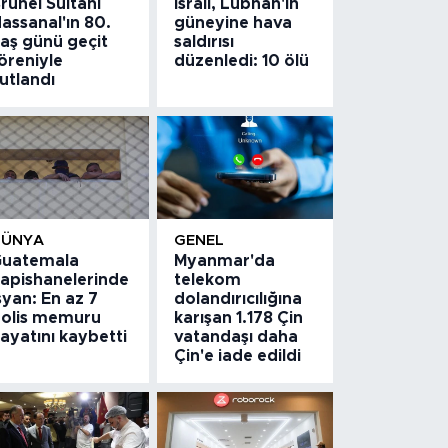
runei Sultanı
İsrail, Lübnan'ın
assanal'ın 80.
güneyine hava
aş günü geçit
saldırısı
öreniyle
düzenledi: 10 ölü
utlandı
DÜNYA
GENEL
uatemala
Myanmar'da
apishanelerinde
telekom
syan: En az 7
dolandırıcılığına
olis memuru
karışan 1.178 Çin
ayatını kaybetti
vatandaşı daha
Çin'e iade edildi