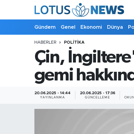
Genel
Gündem
Genel
Ekonomi
Dünya
Po
Ekonomi
HABERLER
POLITIKA
Çin, İngilte
Dünya
Politika
gemi hakkında
Kültür - Sanat ve Tarih
20.06.2025 - 14:44
20.06.2025 - 17:36
YAYINLANMA
GÜNCELLEME
OKUN
Yaşam
Bilim ve Teknoloji
Çin Fuarları