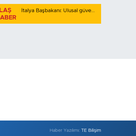
LAŞ
İtalya Başbakanı: Ulusal güvenliği korumak için İspanya ile Schengen kapsamındaki serbest dolaşımı askıya alıyoruz
ABER
Haber Yazılımı:
TE Bilişim