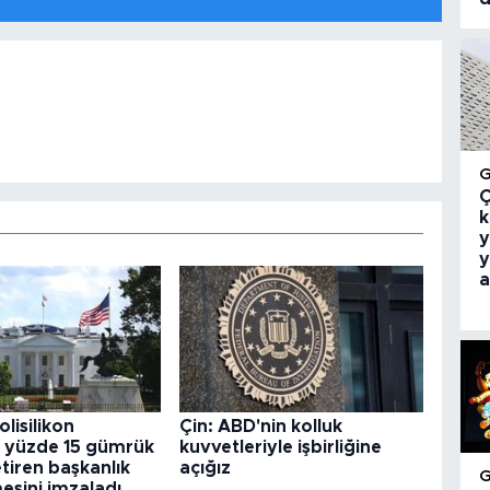
Ç
k
y
y
a
lisilikon
Çin: ABD'nin kolluk
a yüzde 15 gümrük
kuvvetleriyle işbirliğine
etiren başkanlık
açığız
esini imzaladı