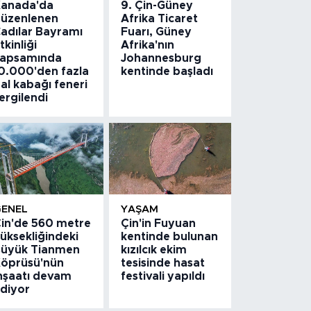
anada'da
9. Çin-Güney
üzenlenen
Afrika Ticaret
adılar Bayramı
Fuarı, Güney
tkinliği
Afrika'nın
apsamında
Johannesburg
0.000'den fazla
kentinde başladı
al kabağı feneri
ergilendi
GENEL
YAŞAM
in'de 560 metre
Çin'in Fuyuan
üksekliğindeki
kentinde bulunan
üyük Tianmen
kızılcık ekim
öprüsü'nün
tesisinde hasat
nşaatı devam
festivali yapıldı
diyor