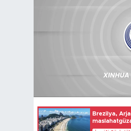
Gündem
Video
Sağlık
Foto Haber
Xinhua
Xinhua Türkiye
Seyahat
Brezilya, Arjan
maslahatgüza