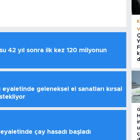
K
V
Ç
Y
F
u 42 yıl sonra ilk kez 120 milyonun
k
d
 eyaletinde geleneksel el sanatları kırsal
stekliyor
H
i
u
 eyaletinde çay hasadı başladı
ç
d