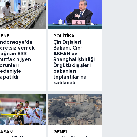
GENEL
POLITIKA
ndonezya'da
Çin Dışişleri
cretsiz yemek
Bakanı, Çin-
ağıtan 833
ASEAN ve
utfak hijyen
Shanghai İşbirliği
orunları
Örgütü dışişleri
edeniyle
bakanları
apatıldı
toplantılarına
katılacak
YAŞAM
GENEL