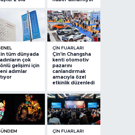
GENEL
ÇIN FUARLARI
in tüm dünyada
Çin'in Changsha
adınların çok
kenti otomotiv
önlü gelişimi için
pazarını
eni adımlar
canlandırmak
tıyor
amacıyla özel
etkinlik düzenledi
GÜNDEM
ÇIN FUARLARI