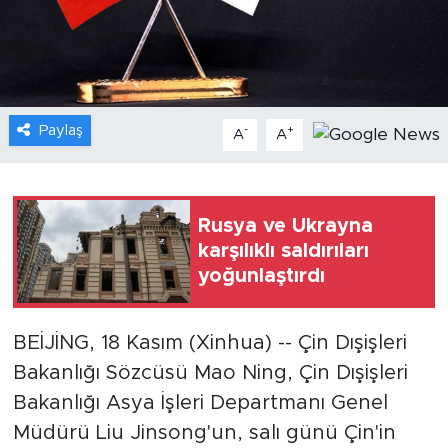
Gündem
Video
Paylaş
-
+
A
A
Sağlık
Foto Haber
Rusya ve Ukrayna
Xinhua
karşılıklı saldırıları
yoğunlaştırdı
Xinhua Türkiye
BEİJİNG, 18 Kasım (Xinhua) -- Çin Dışişleri
Seyahat
Bakanlığı Sözcüsü Mao Ning, Çin Dışişleri
Bakanlığı Asya İşleri Departmanı Genel
Müdürü Liu Jinsong'un, salı günü Çin'in