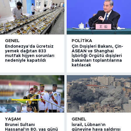
GENEL
POLITIKA
Endonezya'da ücretsiz
Çin Dışişleri Bakanı, Çin-
yemek dağıtan 833
ASEAN ve Shanghai
mutfak hijyen sorunları
İşbirliği Örgütü dışişleri
nedeniyle kapatıldı
bakanları toplantılarına
katılacak
YAŞAM
GENEL
Brunei Sultanı
İsrail, Lübnan'ın
Hassanal'ın 80. yaş günü
güneyine hava saldırısı