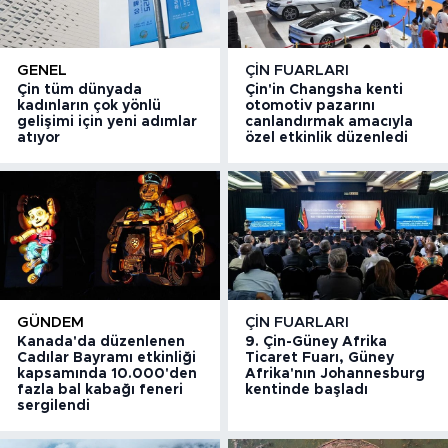
GENEL
ÇIN FUARLARI
Çin tüm dünyada
Çin'in Changsha kenti
kadınların çok yönlü
otomotiv pazarını
gelişimi için yeni adımlar
canlandırmak amacıyla
atıyor
özel etkinlik düzenledi
GÜNDEM
ÇIN FUARLARI
Kanada'da düzenlenen
9. Çin-Güney Afrika
Cadılar Bayramı etkinliği
Ticaret Fuarı, Güney
kapsamında 10.000'den
Afrika'nın Johannesburg
fazla bal kabağı feneri
kentinde başladı
sergilendi