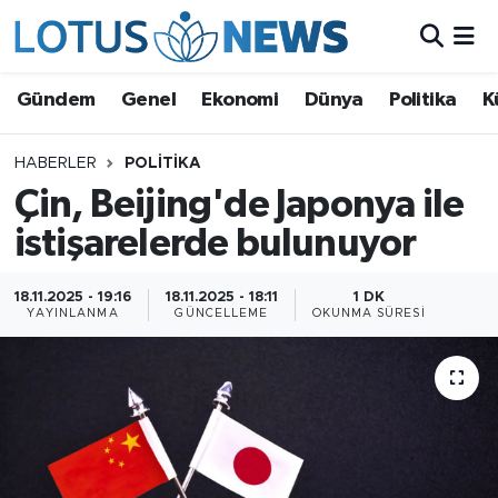
Genel
Gündem
Genel
Ekonomi
Dünya
Politika
K
Ekonomi
HABERLER
POLITIKA
Çin, Beijing'de Japonya ile
Dünya
istişarelerde bulunuyor
Politika
18.11.2025 - 19:16
18.11.2025 - 18:11
1 DK
Kültür - Sanat ve Tarih
YAYINLANMA
GÜNCELLEME
OKUNMA SÜRESI
Yaşam
Bilim ve Teknoloji
Çin Fuarları