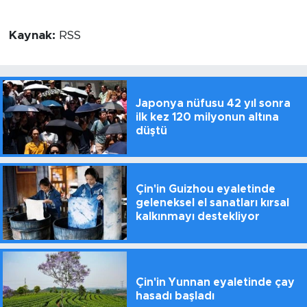
Kaynak:
RSS
Japonya nüfusu 42 yıl sonra
ilk kez 120 milyonun altına
düştü
Çin'in Guizhou eyaletinde
geleneksel el sanatları kırsal
kalkınmayı destekliyor
Çin'in Yunnan eyaletinde çay
hasadı başladı