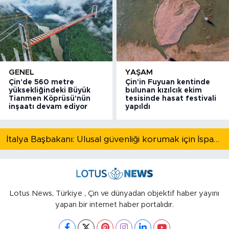
GENEL
YAŞAM
Çin'de 560 metre
Çin'in Fuyuan kentinde
yüksekliğindeki Büyük
bulunan kızılcık ekim
Tianmen Köprüsü'nün
tesisinde hasat festivali
inşaatı devam ediyor
yapıldı
İtalya Başbakanı: Ulusal güvenliği korumak için İspanya ile Schengen kapsamındaki serbest dolaşımı askıya alıyoruz
Lotus News, Türkiye , Çin ve dünyadan objektif haber yayını
yapan bir internet haber portalıdır.