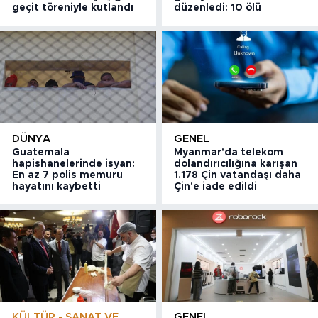
geçit töreniyle kutlandı
düzenledi: 10 ölü
DÜNYA
GENEL
Guatemala
Myanmar'da telekom
hapishanelerinde isyan:
dolandırıcılığına karışan
En az 7 polis memuru
1.178 Çin vatandaşı daha
hayatını kaybetti
Çin'e iade edildi
KÜLTÜR - SANAT VE
GENEL