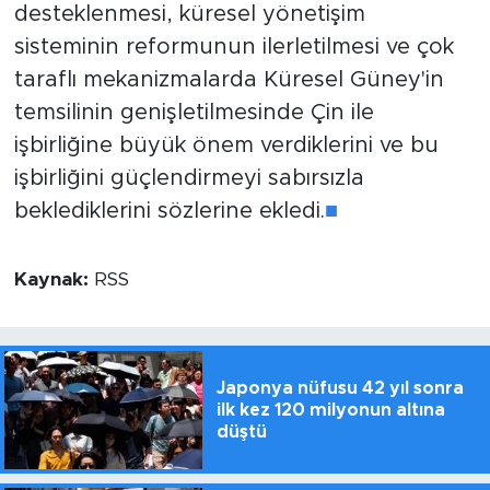
desteklenmesi, küresel yönetişim
sisteminin reformunun ilerletilmesi ve çok
taraflı mekanizmalarda Küresel Güney'in
temsilinin genişletilmesinde Çin ile
işbirliğine büyük önem verdiklerini ve bu
işbirliğini güçlendirmeyi sabırsızla
beklediklerini sözlerine ekledi.
■
Kaynak:
RSS
Japonya nüfusu 42 yıl sonra
ilk kez 120 milyonun altına
düştü