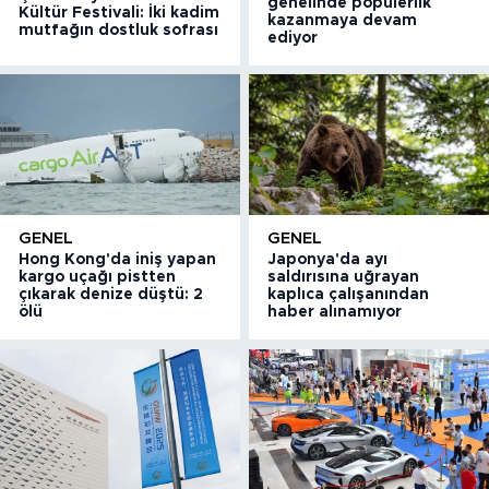
genelinde popülerlik
Kültür Festivali: İki kadim
kazanmaya devam
mutfağın dostluk sofrası
ediyor
GENEL
GENEL
Hong Kong'da iniş yapan
Japonya'da ayı
kargo uçağı pistten
saldırısına uğrayan
çıkarak denize düştü: 2
kaplıca çalışanından
ölü
haber alınamıyor