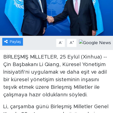
Gündem
Video
Sağlık
Paylaş
-
+
A
A
Foto Haber
BİRLEŞMİŞ MİLLETLER, 25 Eylül (Xinhua) --
Xinhua
Çin Başbakanı Li Qiang, Küresel Yönetişim
İnisiyatifi'ni uygulamak ve daha eşit ve adil
Xinhua Türkiye
bir küresel yönetişim sisteminin inşasını
Seyahat
teşvik etmek üzere Birleşmiş Milletler ile
çalışmaya hazır olduklarını söyledi.
Li, çarşamba günü Birleşmiş Milletler Genel