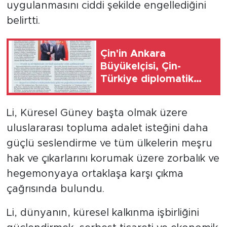
uygulanmasını ciddi şekilde engellediğini
belirtti.
Çin'in Ankara
Büyükelçisi, Çin-
Türkiye diplomatik
ilişkilerinin 55.
yıldönümü dolayısıyla
Li, Küresel Güney başta olmak üzere
makale yayımladı
uluslararası topluma adalet isteğini daha
güçlü seslendirme ve tüm ülkelerin meşru
hak ve çıkarlarını korumak üzere zorbalık ve
hegemonyaya ortaklaşa karşı çıkma
çağrısında bulundu.
Li, dünyanın, küresel kalkınma işbirliğini