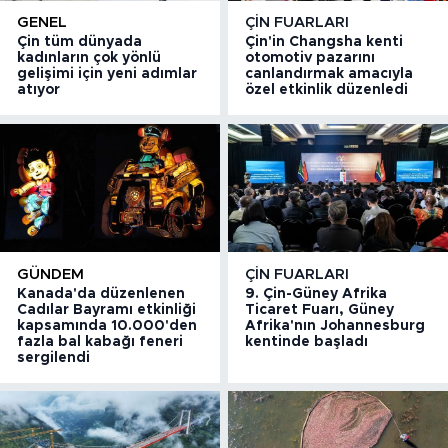
GENEL
ÇIN FUARLARI
Çin tüm dünyada
Çin'in Changsha kenti
kadınların çok yönlü
otomotiv pazarını
gelişimi için yeni adımlar
canlandırmak amacıyla
atıyor
özel etkinlik düzenledi
GÜNDEM
ÇIN FUARLARI
Kanada'da düzenlenen
9. Çin-Güney Afrika
Cadılar Bayramı etkinliği
Ticaret Fuarı, Güney
kapsamında 10.000'den
Afrika'nın Johannesburg
fazla bal kabağı feneri
kentinde başladı
sergilendi