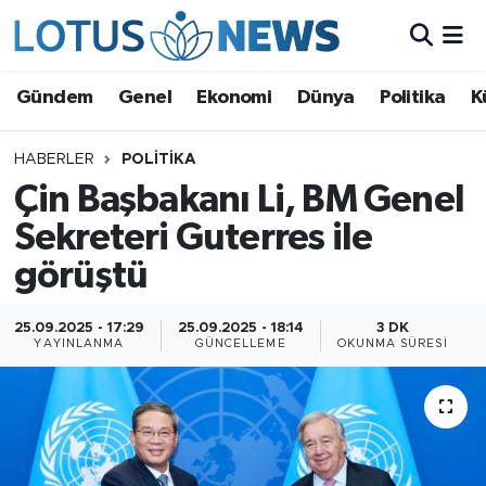
Genel
Gündem
Genel
Ekonomi
Dünya
Politika
K
Ekonomi
HABERLER
POLITIKA
Çin Başbakanı Li, BM Genel
Dünya
Sekreteri Guterres ile
Politika
görüştü
Kültür - Sanat ve Tarih
25.09.2025 - 17:29
25.09.2025 - 18:14
3 DK
YAYINLANMA
GÜNCELLEME
OKUNMA SÜRESI
Yaşam
Bilim ve Teknoloji
Çin Fuarları