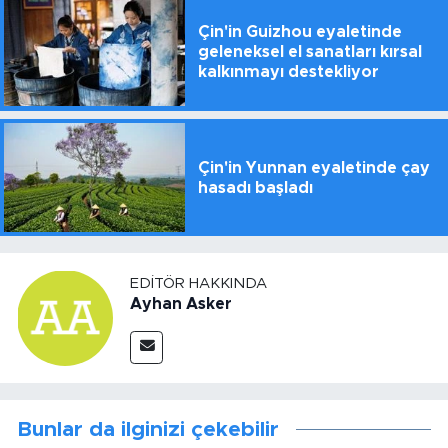
Çin'in Guizhou eyaletinde
geleneksel el sanatları kırsal
kalkınmayı destekliyor
Çin'in Yunnan eyaletinde çay
hasadı başladı
EDITÖR HAKKINDA
Ayhan Asker
Bunlar da ilginizi çekebilir