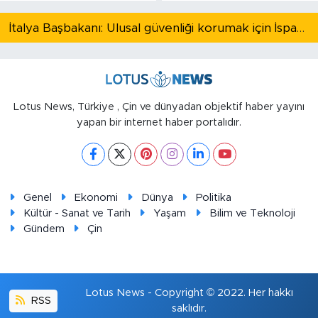
İtalya Başbakanı: Ulusal güvenliği korumak için İspanya ile Schengen kapsamındaki serbest dolaşımı askıya alıyoruz
Lotus News, Türkiye , Çin ve dünyadan objektif haber yayını
yapan bir internet haber portalıdır.
Genel
Ekonomi
Dünya
Politika
Kültür - Sanat ve Tarih
Yaşam
Bilim ve Teknoloji
Gündem
Çin
Lotus News - Copyright © 2022. Her hakkı
RSS
saklıdır.