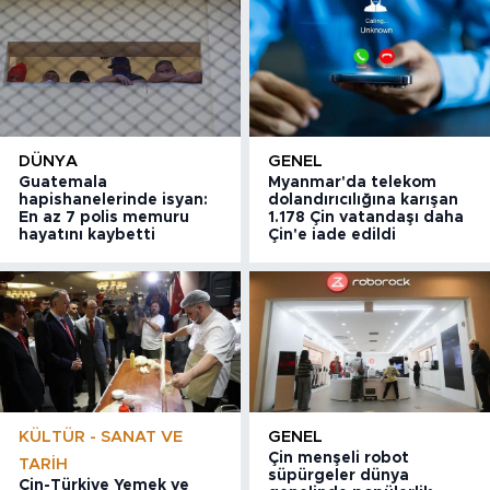
DÜNYA
GENEL
Guatemala
Myanmar'da telekom
hapishanelerinde isyan:
dolandırıcılığına karışan
En az 7 polis memuru
1.178 Çin vatandaşı daha
hayatını kaybetti
Çin'e iade edildi
KÜLTÜR - SANAT VE
GENEL
Çin menşeli robot
TARIH
süpürgeler dünya
Çin-Türkiye Yemek ve