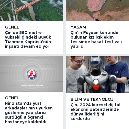
GENEL
YAŞAM
Çin'de 560 metre
Çin'in Fuyuan kentinde
yüksekliğindeki Büyük
bulunan kızılcık ekim
Tianmen Köprüsü'nün
tesisinde hasat festivali
inşaatı devam ediyor
yapıldı
GENEL
BILIM VE TEKNOLOJI
Hindistan'da yurt
Çin, 2024 küresel dijital
arkadaşlarının uyurken
ekonomi patentlerinde
gözlerine yapıştırıcı
dünya liderliğini
sürdüğü 8 öğrenci
sürdürdü
hastaneye kaldırıldı