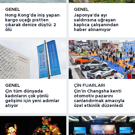
GENEL
GENEL
Hong Kong'da iniş yapan
Japonya'da ayı
kargo uçağı pistten
saldırısına uğrayan
çıkarak denize düştü: 2
kaplıca çalışanından
ölü
haber alınamıyor
GENEL
ÇIN FUARLARI
Çin tüm dünyada
Çin'in Changsha kenti
kadınların çok yönlü
otomotiv pazarını
gelişimi için yeni adımlar
canlandırmak amacıyla
atıyor
özel etkinlik düzenledi