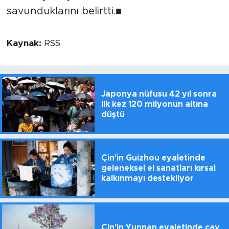
savunduklarını belirtti.■
Kaynak:
RSS
Japonya nüfusu 42 yıl sonra
ilk kez 120 milyonun altına
düştü
Çin'in Guizhou eyaletinde
geleneksel el sanatları kırsal
kalkınmayı destekliyor
Çin'in Yunnan eyaletinde çay