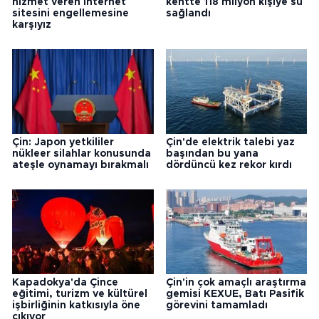
hizmet veren internet
kentte 118 milyon kişiye su
sitesini engellemesine
sağlandı
karşıyız
Çin: Japon yetkililer
Çin'de elektrik talebi yaz
nükleer silahlar konusunda
başından bu yana
ateşle oynamayı bırakmalı
dördüncü kez rekor kırdı
Kapadokya'da Çince
Çin'in çok amaçlı araştırma
eğitimi, turizm ve kültürel
gemisi KEXUE, Batı Pasifik
işbirliğinin katkısıyla öne
görevini tamamladı
çıkıyor