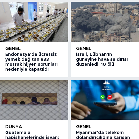
GENEL
GENEL
Endonezya'da ücretsiz
İsrail, Lübnan'ın
yemek dağıtan 833
güneyine hava saldırısı
mutfak hijyen sorunları
düzenledi: 10 ölü
nedeniyle kapatıldı
DÜNYA
GENEL
Guatemala
Myanmar'da telekom
hapishanelerinde isyan:
dolandırıcılığına karışan