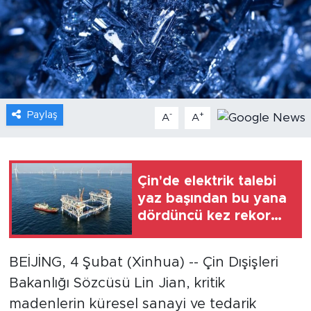
Gündem
Video
Sağlık
Paylaş
-
+
A
A
Foto Haber
Xinhua
Çin'de elektrik talebi
yaz başından bu yana
Xinhua Türkiye
dördüncü kez rekor
kırdı
Seyahat
BEİJİNG, 4 Şubat (Xinhua) -- Çin Dışişleri
Bakanlığı Sözcüsü Lin Jian, kritik
madenlerin küresel sanayi ve tedarik