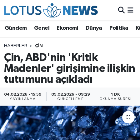
Genel
Gündem
Genel
Ekonomi
Dünya
Politika
K
Ekonomi
HABERLER
ÇIN
Çin, ABD'nin 'Kritik
Dünya
Madenler' girişimine ilişkin
Politika
tutumunu açıkladı
Kültür - Sanat ve Tarih
04.02.2026 - 15:59
05.02.2026 - 09:29
1 DK
YAYINLANMA
GÜNCELLEME
OKUNMA SÜRESI
Yaşam
Bilim ve Teknoloji
Çin Fuarları