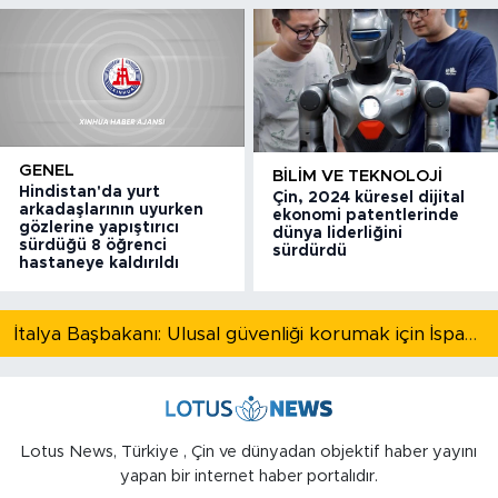
GENEL
BILIM VE TEKNOLOJI
Hindistan'da yurt
Çin, 2024 küresel dijital
arkadaşlarının uyurken
ekonomi patentlerinde
gözlerine yapıştırıcı
dünya liderliğini
sürdüğü 8 öğrenci
sürdürdü
hastaneye kaldırıldı
İtalya Başbakanı: Ulusal güvenliği korumak için İspanya ile Schengen kapsamındaki serbest dolaşımı askıya alıyoruz
Lotus News, Türkiye , Çin ve dünyadan objektif haber yayını
yapan bir internet haber portalıdır.