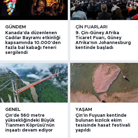
GÜNDEM
ÇIN FUARLARI
Kanada'da düzenlenen
9. Çin-Güney Afrika
Cadılar Bayramı etkinliği
Ticaret Fuarı, Güney
kapsamında 10.000'den
Afrika'nın Johannesburg
fazla bal kabağı feneri
kentinde başladı
sergilendi
GENEL
YAŞAM
Çin'de 560 metre
Çin'in Fuyuan kentinde
yüksekliğindeki Büyük
bulunan kızılcık ekim
Tianmen Köprüsü'nün
tesisinde hasat festivali
inşaatı devam ediyor
yapıldı