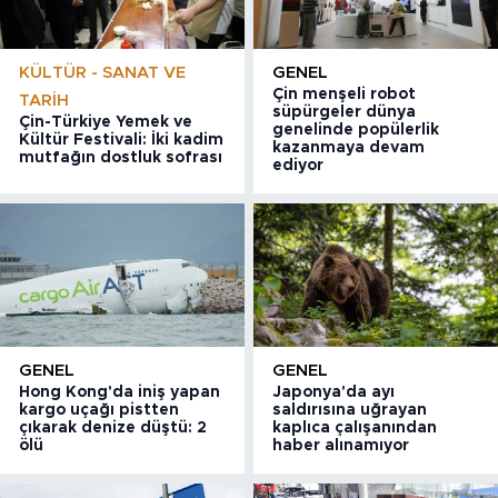
KÜLTÜR - SANAT VE
GENEL
Çin menşeli robot
TARIH
süpürgeler dünya
Çin-Türkiye Yemek ve
genelinde popülerlik
Kültür Festivali: İki kadim
kazanmaya devam
mutfağın dostluk sofrası
ediyor
GENEL
GENEL
Hong Kong'da iniş yapan
Japonya'da ayı
kargo uçağı pistten
saldırısına uğrayan
çıkarak denize düştü: 2
kaplıca çalışanından
ölü
haber alınamıyor