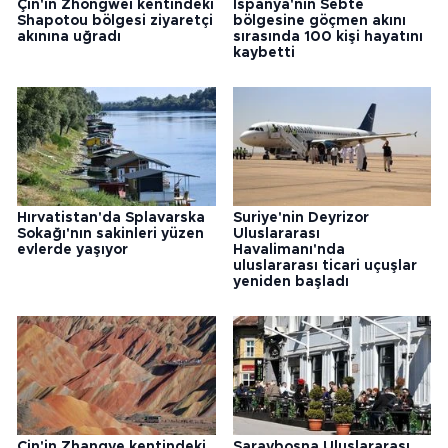
Çin'in Zhongwei kentindeki
İspanya'nın Sebte
Shapotou bölgesi ziyaretçi
bölgesine göçmen akını
akınına uğradı
sırasında 100 kişi hayatını
kaybetti
Hırvatistan'da Splavarska
Suriye'nin Deyrizor
Sokağı'nın sakinleri yüzen
Uluslararası
evlerde yaşıyor
Havalimanı'nda
uluslararası ticari uçuşlar
yeniden başladı
Çin'in Zhangye kentindeki
Saraybosna Uluslararası