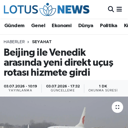
Genel
Gündem
Genel
Ekonomi
Dünya
Politika
K
Ekonomi
HABERLER
SEYAHAT
Beijing ile Venedik
Dünya
arasında yeni direkt uçuş
Politika
rotası hizmete girdi
Kültür - Sanat ve Tarih
03.07.2026 - 10:19
03.07.2026 - 17:32
1 DK
YAYINLANMA
GÜNCELLEME
OKUNMA SÜRESI
Yaşam
Bilim ve Teknoloji
Çin Fuarları