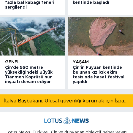
fazla bal kabağı feneri
kentinde başladı
sergilendi
GENEL
YAŞAM
Çin'de 560 metre
Çin'in Fuyuan kentinde
yüksekliğindeki Büyük
bulunan kızılcık ekim
Tianmen Köprüsü'nün
tesisinde hasat festivali
inşaatı devam ediyor
yapıldı
İtalya Başbakanı: Ulusal güvenliği korumak için İspanya ile Schengen kapsamındaki serbest dolaşımı askıya alıyoruz
Lotus News, Türkiye , Çin ve dünyadan objektif haber yayını