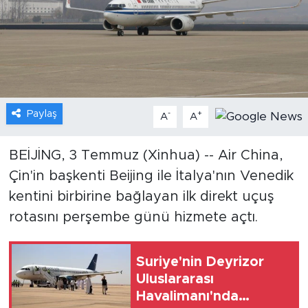
Gündem
Video
Sağlık
Paylaş
-
+
A
A
Foto Haber
BEİJİNG, 3 Temmuz (Xinhua) -- Air China,
Xinhua
Çin'in başkenti Beijing ile İtalya'nın Venedik
kentini birbirine bağlayan ilk direkt uçuş
Xinhua Türkiye
rotasını perşembe günü hizmete açtı.
Seyahat
Suriye'nin Deyrizor
Uluslararası
Havalimanı'nda