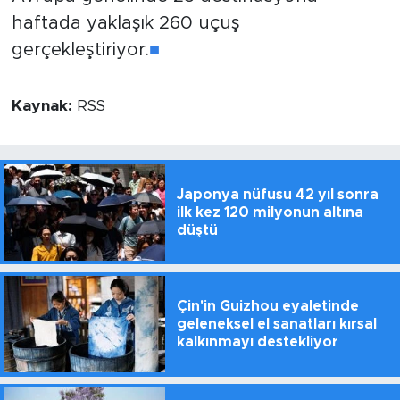
haftada yaklaşık 260 uçuş
gerçekleştiriyor.
■
Kaynak:
RSS
Japonya nüfusu 42 yıl sonra
ilk kez 120 milyonun altına
düştü
Çin'in Guizhou eyaletinde
geleneksel el sanatları kırsal
kalkınmayı destekliyor