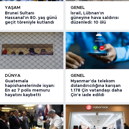
YAŞAM
GENEL
Brunei Sultanı
İsrail, Lübnan'ın
Hassanal'ın 80. yaş günü
güneyine hava saldırısı
geçit töreniyle kutlandı
düzenledi: 10 ölü
DÜNYA
GENEL
Guatemala
Myanmar'da telekom
hapishanelerinde isyan:
dolandırıcılığına karışan
En az 7 polis memuru
1.178 Çin vatandaşı daha
hayatını kaybetti
Çin'e iade edildi