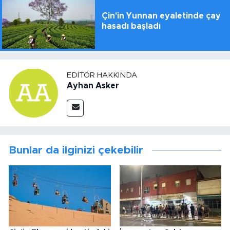
Çin'in Yunnan eyaletinde çay
hasadı başladı
EDITÖR HAKKINDA
Ayhan Asker
Bunlar da ilginizi çekebilir