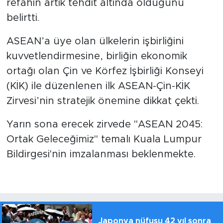
refahın artık tehdit altında olduğunu
belirtti.
ASEAN’a üye olan ülkelerin işbirliğini
kuvvetlendirmesine, birliğin ekonomik
ortağı olan Çin ve Körfez İşbirliği Konseyi
(KİK) ile düzenlenen ilk ASEAN-Çin-KİK
Zirvesi’nin stratejik önemine dikkat çekti.
Yarın sona erecek zirvede "ASEAN 2045:
Ortak Geleceğimiz" temalı Kuala Lumpur
Bildirgesi'nin imzalanması beklenmekte.
Japonya nüfusu 42 yıl sonra