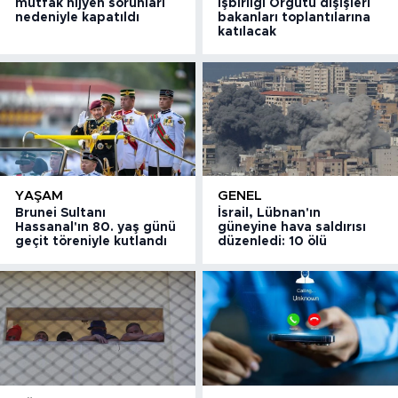
mutfak hijyen sorunları
İşbirliği Örgütü dışişleri
nedeniyle kapatıldı
bakanları toplantılarına
katılacak
YAŞAM
GENEL
Brunei Sultanı
İsrail, Lübnan'ın
Hassanal'ın 80. yaş günü
güneyine hava saldırısı
geçit töreniyle kutlandı
düzenledi: 10 ölü