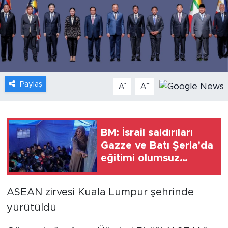
Gündem
Video
Sağlık
Paylaş
-
+
A
A
Foto Haber
Xinhua
BM: İsrail saldırıları
Gazze ve Batı Şeria'da
Xinhua Türkiye
eğitimi olumsuz
etkiliyor
Seyahat
ASEAN zirvesi Kuala Lumpur şehrinde
yürütüldü