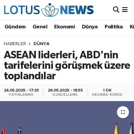
Genel
Gündem
Genel
Ekonomi
Dünya
Politika
K
Ekonomi
HABERLER
DÜNYA
ASEAN liderleri, ABD'nin
Dünya
tarifelerini görüşmek üzere
Politika
toplandılar
Kültür - Sanat ve Tarih
26.05.2025 - 17:33
26.05.2025 - 18:55
1 DK
YAYINLANMA
GÜNCELLEME
OKUNMA SÜRESI
Yaşam
Bilim ve Teknoloji
Çin Fuarları