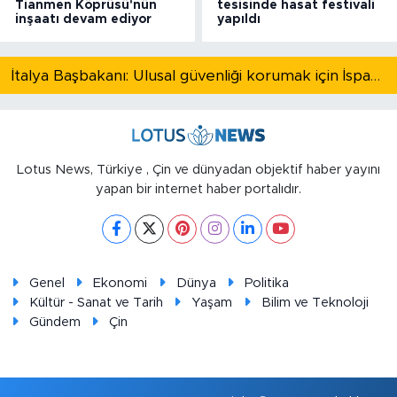
Tianmen Köprüsü'nün
tesisinde hasat festivali
inşaatı devam ediyor
yapıldı
İtalya Başbakanı: Ulusal güvenliği korumak için İspanya ile Schengen kapsamındaki serbest dolaşımı askıya alıyoruz
Lotus News, Türkiye , Çin ve dünyadan objektif haber yayını
yapan bir internet haber portalıdır.
Genel
Ekonomi
Dünya
Politika
Kültür - Sanat ve Tarih
Yaşam
Bilim ve Teknoloji
Gündem
Çin