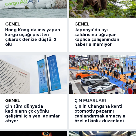
GENEL
GENEL
Hong Kong'da iniş yapan
Japonya'da ayı
kargo uçağı pistten
saldırısına uğrayan
çıkarak denize düştü: 2
kaplıca çalışanından
ölü
haber alınamıyor
GENEL
ÇIN FUARLARI
Çin tüm dünyada
Çin'in Changsha kenti
kadınların çok yönlü
otomotiv pazarını
gelişimi için yeni adımlar
canlandırmak amacıyla
atıyor
özel etkinlik düzenledi