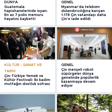
DÜNYA
GENEL
Guatemala
Myanmar'da telekom
hapishanelerinde isyan:
dolandırıcılığına karışan
En az 7 polis memuru
1.178 Çin vatandaşı daha
hayatını kaybetti
Çin'e iade edildi
KÜLTÜR - SANAT VE
GENEL
Çin menşeli robot
TARIH
süpürgeler dünya
Çin-Türkiye Yemek ve
genelinde popülerlik
Kültür Festivali: İki kadim
kazanmaya devam
mutfağın dostluk sofrası
ediyor