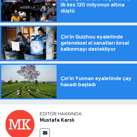
ilk kez 120 milyonun altına
düştü
Çin'in Guizhou eyaletinde
geleneksel el sanatları kırsal
kalkınmayı destekliyor
Çin'in Yunnan eyaletinde çay
hasadı başladı
EDITÖR HAKKINDA
Mustafa Karslı