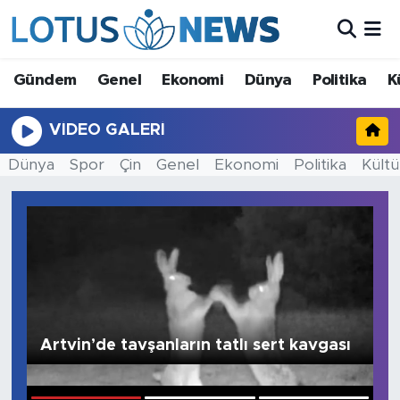
Genel
Gündem
Genel
Ekonomi
Dünya
Politika
K
Ekonomi
VIDEO GALERI
Dünya
Dünya
Spor
Çin
Genel
Ekonomi
Politika
Kültü
Politika
Kültür - Sanat ve Tarih
Yaşam
Bilim ve Teknoloji
Artvin’de tavşanların tatlı sert kavgası
E
Çin Fuarları