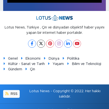
1
2
3
Gündem
Video
Lotus News, Türkiye , Çin ve dünyadan objektif haber yayını
yapan bir internet haber portalıdır.
Sağlık
Foto Haber
Xinhua
Genel
Ekonomi
Dünya
Politika
Kültür - Sanat ve Tarih
Yaşam
Bilim ve Teknoloji
Gündem
Çin
Xinhua Türkiye
Seyahat
Lotus News - Copyright © 2022. Her hakkı
RSS
saklıdır.